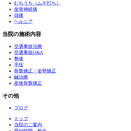
むちうち（ムチ打ち）
坐骨神経痛
頭痛
ヘルニア
当院の施術内容
交通事故治療
交通事故Q&A
整体
手技
骨盤矯正・姿勢矯正
鍼治療
産後骨盤矯正
その他
ブログ
トップ
当院のご案内
受付時間・料金