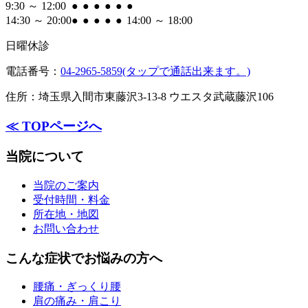
9:30 ～ 12:00
●
●
●
●
●
●
14:30 ～ 20:00
●
●
●
●
●
14:00 ～ 18:00
日曜
休診
電話番号：
04-2965-5859(タップで通話出来ます。)
住所：
埼玉県入間市東藤沢3-13-8 ウエスタ武蔵藤沢106
≪ TOPページへ
当院について
当院のご案内
受付時間・料金
所在地・地図
お問い合わせ
こんな症状でお悩みの方へ
腰痛・ぎっくり腰
肩の痛み・肩こり