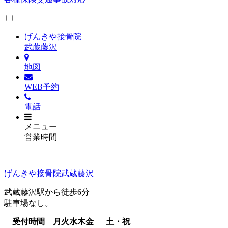
げんきや接骨院
武蔵藤沢
地図
WEB予約
電話
メニュー
営業時間
げんきや接骨院武蔵藤沢
武蔵藤沢駅から徒歩6分
駐車場なし。
受付時間
月
火
水
木
金
土・祝