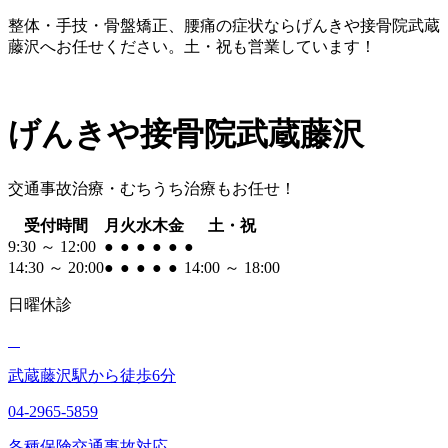
整体・手技・骨盤矯正、腰痛の症状ならげんきや接骨院武蔵
藤沢へお任せください。土・祝も営業しています！
げんきや接骨院
武蔵藤沢
交通事故治療・むちうち治療もお任せ！
コ
受付時間
月
火
水
木
金
土・祝
ン
9:30 ～ 12:00
●
●
●
●
●
●
テ
14:30 ～ 20:00
●
●
●
●
●
14:00 ～ 18:00
ン
日曜
休診
ツ
へ
移
動
武蔵藤沢駅から徒歩6分
04-2965-5859
各種保険
交通事故対応