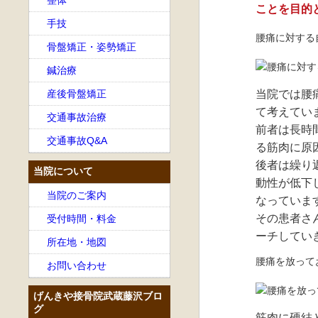
整体
ことを目的
手技
腰痛に対する
骨盤矯正・姿勢矯正
鍼治療
産後骨盤矯正
当院では腰
て考えてい
交通事故治療
前者は長時
交通事故Q&A
る筋肉に原
後者は繰り
当院について
動性が低下
当院のご案内
なっていま
その患者さ
受付時間・料金
ーチしてい
所在地・地図
腰痛を放って
お問い合わせ
げんきや接骨院武蔵藤沢ブロ
グ
筋肉に硬結