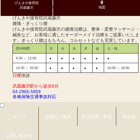
げんきや接骨院
整体・手技・骨盤矯正、腰痛の症状ならげんきや接骨院武蔵藤沢
地図
武蔵藤沢
へお任せください。土・祝も営業しています！
げんきや接骨院
武蔵藤沢
腰痛・ぎっくり腰
げんきや接骨院武蔵藤沢の腰痛治療は、整体・柔整マッサージ・
鍼灸など、お客様に適したオーダーメイド治療をご提案いたしま
す。ぎっくり腰はもちろん、コルセットなども充実しています。
受付時間
月
火
水
木
金
土・祝
9:30 ～ 12:00
●
●
●
●
●
●
14:30 ～ 20:00
●
●
●
●
●
14:00 ～ 18:00
日曜
休診
武蔵藤沢駅から徒歩6分
04-2965-5859
各種保険
交通事故対応
トップ
当院のご案内
受付時間・料金
所在地・
お問い合わせ