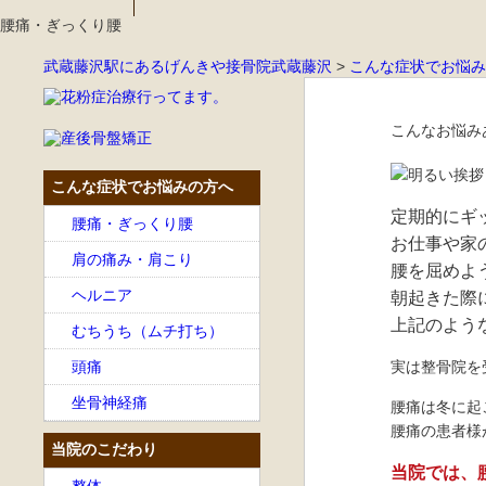
腰痛・ぎっくり腰
武蔵藤沢駅にあるげんきや接骨院武蔵藤沢
>
こんな症状でお悩み
こんなお悩み
こんな症状でお悩みの方へ
定期的にギ
腰痛・ぎっくり腰
お仕事や家
肩の痛み・肩こり
腰を屈めよ
ヘルニア
朝起きた際
上記のよう
むちうち（ムチ打ち）
頭痛
実は整骨院を
坐骨神経痛
腰痛は冬に起
腰痛の患者様
当院のこだわり
当院では、