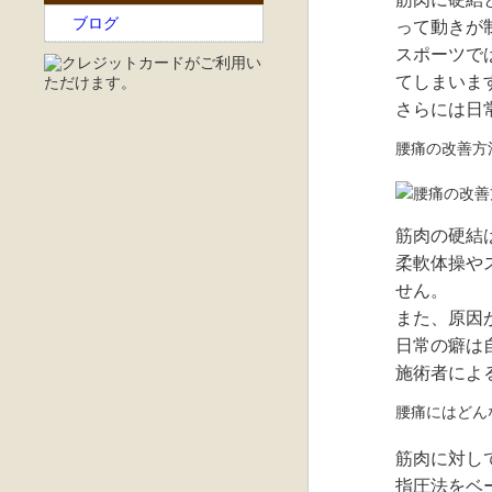
ブログ
って動きが
スポーツで
てしまいま
さらには日
腰痛の改善方
筋肉の硬結
柔軟体操や
せん。
また、原因
日常の癖は
施術者によ
腰痛にはどん
筋肉に対し
指圧法をベ