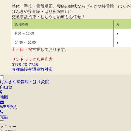
整体・手技・骨盤矯正、腰痛の症状ならげんきや接骨院・はり灸
げんきや接骨院・はり灸院
白山台
交通事故治療・むちうち治療もお任せ！
受付時間
月
9:30 ～ 12:00
●
14:30 ～ 20:00
●
土・日・祝
営業しております。
サンドラッグ八戸店内
0178-20-7745
各種保険
交通事故対応
げんきや接骨院・はり灸院
白山台
地図
WEB予約
電話
メニュー