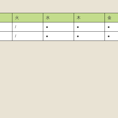
火
水
木
金
/
●
●
●
/
●
●
●