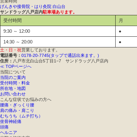
営業時間
げんきや接骨院・はり灸院 白山台
サンドラッグ八戸店内
駐車場あります。
受付時間
月
9:30 ～ 12:00
●
14:30 ～ 20:00
●
土・日・祝
営業しております。
電話番号：
0178-20-7745(タップで通話出来ます。)
住所：
八戸市北白山台5丁目1−7 サンドラッグ八戸店内
≪ TOPページへ
当院について
当院のご案内
受付時間・料金
所在地・地図
お問い合わせ
こんな症状でお悩みの方へ
腰痛・ぎっくり腰
肩の痛み・肩こり
むちうち（ムチ打ち）
坐骨神経痛
頭痛
ヘルニア