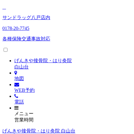
サンドラッグ八戸店内
0178-20-7745
各種保険
交通事故対応
げんきや接骨院・はり灸院
白山台
地図
WEB予約
電話
メニュー
営業時間
げんきや接骨院・はり灸院 白山台