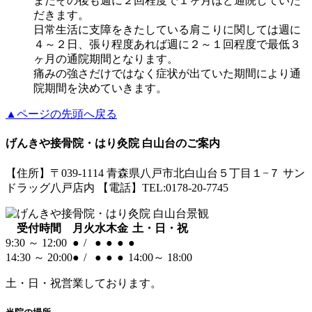
またその後も週に２回程度で１ヶ月ほど通院していた
だきます。
日常生活に支障をきたしている肩こりに関しては週に
４～２日、張り程度あれば週に２～１回程度で最低３
ヶ月の通院期間となります。
痛みの強さだけではなく症状が出ていた期間により通
院期間を決めていきます。
▲ページの先頭へ戻る
げんきや接骨院・はり灸院 白山台のご案内
【住所】〒039-1114 青森県八戸市北白山台５丁目１−７ サン
ドラッグ八戸店内 【電話】TEL:0178-20-7745
受付時間
月
火
水
木
金
土・日・祝
9:30 ～ 12:00
●
/
●
●
●
●
14:30 ～ 20:00
●
/
●
●
●
14:00～ 18:00
土・日・祝
営業しております。