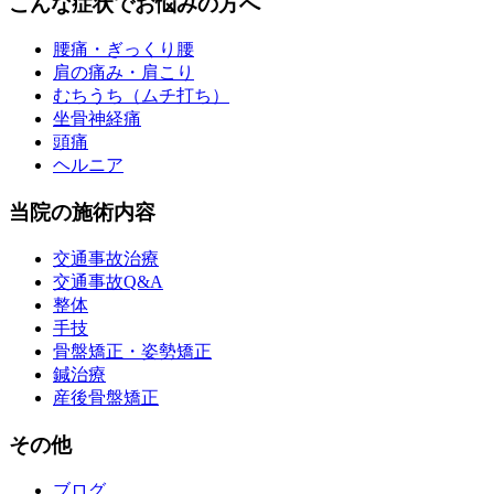
こんな症状でお悩みの方へ
腰痛・ぎっくり腰
肩の痛み・肩こり
むちうち（ムチ打ち）
坐骨神経痛
頭痛
ヘルニア
当院の施術内容
交通事故治療
交通事故Q&A
整体
手技
骨盤矯正・姿勢矯正
鍼治療
産後骨盤矯正
その他
ブログ