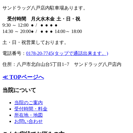
サンドラッグ八戸店内
駐車場あります。
受付時間
月
火
水
木
金
土・日・祝
9:30 ～ 12:00
●
/
●
●
●
●
14:30 ～ 20:00
●
/
●
●
●
14:00～ 18:00
土・日・祝
営業しております。
電話番号：
0178-20-7745(タップで通話出来ます。)
住所：
八戸市北白山台5丁目1−7 サンドラッグ八戸店内
≪ TOPページへ
当院について
当院のご案内
受付時間・料金
所在地・地図
お問い合わせ