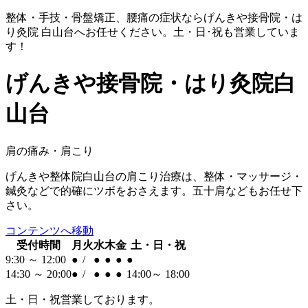
整体・手技・骨盤矯正、腰痛の症状ならげんきや接骨院・は
り灸院 白山台へお任せください。土・日･祝も営業していま
す！
げんきや接骨院・はり灸院
白
山台
肩の痛み・肩こり
げんきや整体院白山台の肩こり治療は、整体・マッサージ・
鍼灸などで的確にツボをおさえます。五十肩などもお任せ下
さい。
コンテンツへ移動
受付時間
月
火
水
木
金
土・日・祝
9:30 ～ 12:00
●
/
●
●
●
●
14:30 ～ 20:00
●
/
●
●
●
14:00～ 18:00
土・日・祝
営業しております。