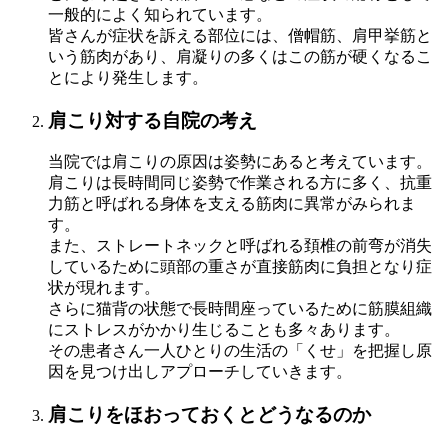
一般的によく知られています。
皆さんが症状を訴える部位には、僧帽筋、肩甲挙筋と
いう筋肉があり、肩凝りの多くはこの筋が硬くなるこ
とにより発生します。
肩こり対する自院の考え
当院では肩こりの原因は姿勢にあると考えています。
肩こりは長時間同じ姿勢で作業される方に多く、抗重
力筋と呼ばれる身体を支える筋肉に異常がみられま
す。
また、ストレートネックと呼ばれる頚椎の前弯が消失
しているために頭部の重さが直接筋肉に負担となり症
状が現れます。
さらに猫背の状態で長時間座っているために筋膜組織
にストレスがかかり生じることも多々あります。
その患者さん一人ひとりの生活の「くせ」を把握し原
因を見つけ出しアプローチしていきます。
肩こりをほおっておくとどうなるのか