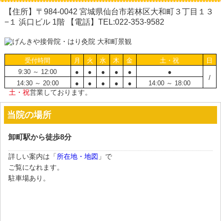
【住所】〒984-0042 宮城県仙台市若林区大和町３丁目１３
−１ 浜口ビル 1階 【電話】TEL:022-353-9582
受付時間
月
火
水
木
金
土・祝
日
9:30 ～ 12:00
●
●
●
●
●
●
/
14:30 ～ 20:00
●
●
●
●
●
14:00 ～ 18:00
土・祝
営業しております。
当院の場所
卸町駅から徒歩8分
詳しい案内は「
所在地・地図
」で
ご覧になれます。
駐車場あり。