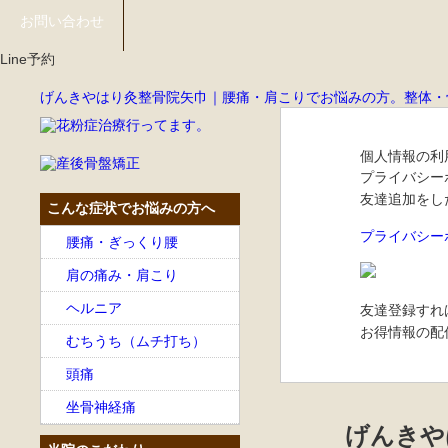
お問い合わせ
Line予約
げんきやはり灸整骨院矢巾｜腰痛・肩こりでお悩みの方。整体・
個人情報の利
プライバシー
友達追加をし
こんな症状でお悩みの方へ
プライバシー
腰痛・ぎっくり腰
肩の痛み・肩こり
ヘルニア
友達登録すれ
お得情報の配
むちうち（ムチ打ち）
頭痛
坐骨神経痛
げんきや