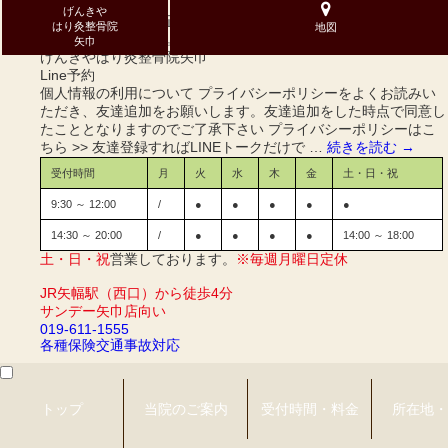
げんきや
整体・手技・骨盤矯正、腰痛の症状ならげんきやはり灸整骨院矢
はり灸整骨院
地図
巾へお任せください。土・祝も営業しています！
矢巾
げんきやはり灸整骨院
矢巾
Line予約
個人情報の利用について プライバシーポリシーをよくお読みい
ただき、友達追加をお願いします。友達追加をした時点で同意し
たこととなりますのでご了承下さい プライバシーポリシーはこ
ちら >> 友達登録すればLINEトークだけで …
続きを読む
→
受付時間
月
火
水
木
金
土・日・祝
9:30 ～ 12:00
/
●
●
●
●
●
14:30 ～ 20:00
/
●
●
●
●
14:00 ～ 18:00
土・日・祝
営業しております。
※毎週月曜日定休
JR矢幅駅（西口）から徒歩4分
サンデー矢巾店向い
019-611-1555
各種保険
交通事故対応
トップ
当院のご案内
受付時間・料金
所在地・