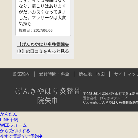
当院案内
受付時間・料金
所在地・地図
サイトマッ
げんきやはり灸整骨
〒028-3614 紫波郡矢巾町又兵エ新田5-323
運営会社 げんきやグループ
院矢巾
Copyright げんきやはり灸整骨院矢巾 All 
かんたん
LINE予約
WEBフォーム
から受付けする
今すぐ電話でご予約