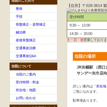
当院のこだわり
【住所】〒028-3614 紫
整体
手技
受付時間
骨盤矯正・姿勢矯正
9:30 ～ 12:00
鍼治療
14:30 ～ 20:00
土・日・祝
営業しておりま
産後骨盤矯正
交通事故治療
交通事故Q&A
当院の場所
当院について
JR矢幅駅 （西
サンデー矢巾店
当院のご案内
受付時間・料金
詳しい案内は「
所在地
所在地・地図
ご覧になれます。
お問い合わせ
駐車場あります。