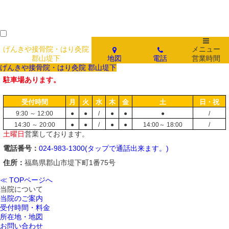
げんきや接骨院・はり灸院
メニュー
郡山堤下
地図
電話
営業時間
げんきや接骨院・はり灸院 郡山堤下
駐車場あります。
受付時間
月
火
水
木
金
土
日・祝
9:30 ～ 12:00
●
●
/
●
●
●
/
14:30 ～ 20:00
●
●
/
●
●
14:00～ 18:00
/
土曜日
営業しております。
電話番号：
024-983-1300(タップで通話出来ます。)
住所：
福島県郡山市堤下町1番75号
≪ TOPページへ
当院について
当院のご案内
受付時間・料金
所在地・地図
お問い合わせ