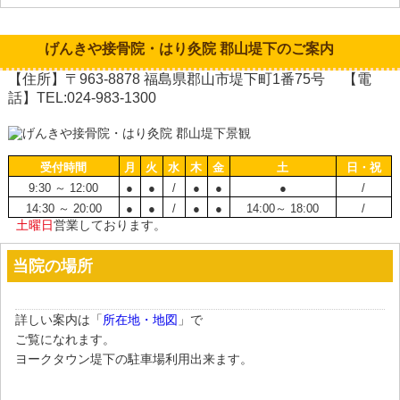
げんきや接骨院・はり灸院 郡山堤下のご案内
【住所】〒963-8878 福島県郡山市堤下町1番75号 【電
話】TEL:024-983-1300
受付時間
月
火
水
木
金
土
日・祝
9:30 ～ 12:00
●
●
/
●
●
●
/
14:30 ～ 20:00
●
●
/
●
●
14:00～ 18:00
/
土曜日
営業しております。
当院の場所
詳しい案内は「
所在地・地図
」で
ご覧になれます。
ヨークタウン堤下の駐車場利用出来ます。