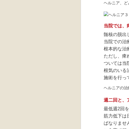
ヘルニア、ど
当院では、
髄核の脱出
当院での治
根本的な治
ただし、痺
ついては当
根気のいる
施術を行っ
ヘルニアの治
週二回と、
最低週2回
筋力低下は
ばなりませ