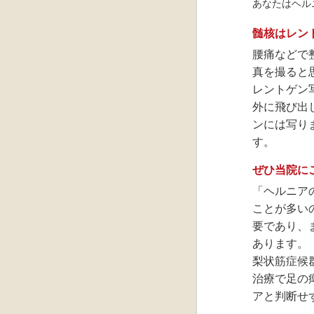
あなたはヘル
髄核はレン
腰痛などで
真を撮ると
レントゲン
外に飛び出
ンには写り
す。
ぜひ当院に
「ヘルニア
ことが多い
要であり、
あります。
梨状筋症候
治療で足の
アと判断せ