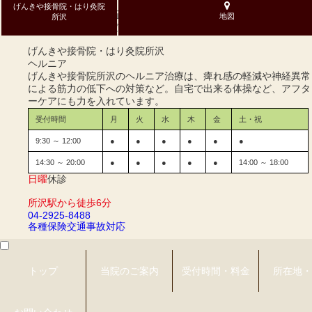
げんきや接骨院・はり灸院
整体・手技・骨盤矯正、腰痛の症状ならげんきや接骨院・はり灸
地図
所沢
院 所沢へお任せください。土曜日も営業しています！
げんきや接骨院・はり灸院
所沢
ヘルニア
げんきや接骨院所沢のヘルニア治療は、痺れ感の軽減や神経異常
による筋力の低下への対策など。自宅で出来る体操など、アフタ
ーケアにも力を入れています。
受付時間
月
火
水
木
金
土・祝
9:30 ～ 12:00
●
●
●
●
●
●
14:30 ～ 20:00
●
●
●
●
●
14:00 ～ 18:00
日曜
休診
所沢駅から徒歩6分
04-2925-8488
各種保険
交通事故対応
トップ
当院のご案内
受付時間・料金
所在地・