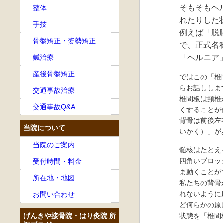
そもそもヘ
整体
れたりした
手技
例えば「脱
骨盤矯正・姿勢矯正
で、正式名
鍼治療
「ヘルニア
産後骨盤矯正
ではこの「椎
らお話ししま
交通事故治療
椎間板は頸椎
交通事故Q&A
くすることが
背骨は前後左
当院について
いかく）」が
当院のご案内
髄核はたとえ
四角いブロッ
受付時間・料金
ま動くことが
所在地・地図
私たちの背骨
れないように
お問い合わせ
ど何らかの原
げんきや接骨院・はり灸院 所
状態を「椎間