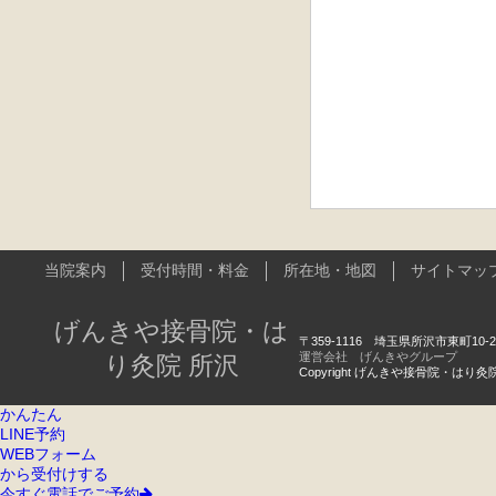
当院案内
受付時間・料金
所在地・地図
サイトマッ
げんきや接骨院・は
〒359-1116 埼玉県所沢市東町10-2 ベ
運営会社 げんきやグループ
り灸院 所沢
Copyright げんきや接骨院・はり灸院 所沢 A
かんたん
LINE予約
WEBフォーム
から受付けする
今すぐ電話でご予約