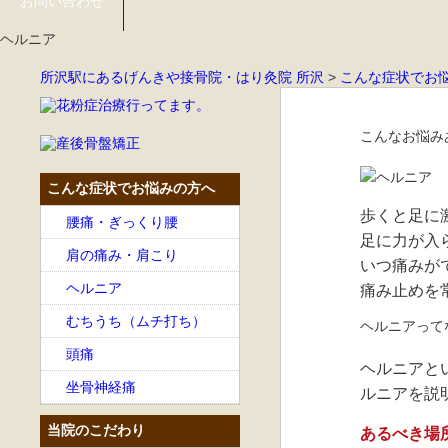
お問い合わせ
ヘルニア
所沢駅にあるげんきや接骨院・はり灸院 所沢
>
こんな症状でお
こんなお悩み
こんな症状でお悩みの方へ
歩くと足に
腰痛・ぎっくり腰
足に力が入
肩の痛み・肩こり
いつ痛みが
ヘルニア
痛み止めを
むちうち（ムチ打ち）
ヘルニアって
頭痛
ヘルニアと
坐骨神経痛
ルニアを説
当院のこだわり
あるべき場