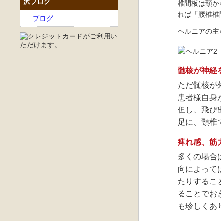
沢ブログ
椎間板は頸か
れば「腰椎椎
ブログ
ヘルニアの主
髄核が神経
ただ髄核が
患者様自身
但し、飛び
足に、頸椎
痺れ感、筋
多くの場合
向によって
たりするこ
ることでお
も珍しくあ