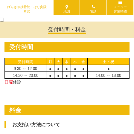
げんきや接骨院・はり灸院
メニュー
所沢
地図
電話
営業時間
受付時間・料金
受付時間
受付時間
月
火
水
木
金
土・祝
9:30 ～ 12:00
●
●
●
●
●
●
14:30 ～ 20:00
●
●
●
●
●
14:00 ～ 18:00
日曜
休診
料金
お支払い方法について