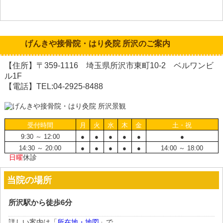
げんきや接骨院・はり灸院 所沢のご案内
【住所】〒359-1116 埼玉県所沢市東町10-2 ベルワンビ
ル1F
【電話】TEL:04-2925-8488
受付時間
月
火
水
木
金
土・祝
9:30 ～ 12:00
●
●
●
●
●
●
14:30 ～ 20:00
●
●
●
●
●
14:00 ～ 18:00
日曜
休診
当院の場所
所沢駅から徒歩6分
詳しい案内は「
所在地・地図
」で