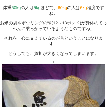
体重
50kg
の人は
5kg
ほどで、
60kg
の人は
6kg
程度です
ね。
お米の袋やボウリングの球(12～13ポンド)が身体のてっ
ぺんに乗っかっているようなものですね。
それを一心に支えているのが首ということになりま
す。
どうしても、負担が大きくなってしまいます。
＋