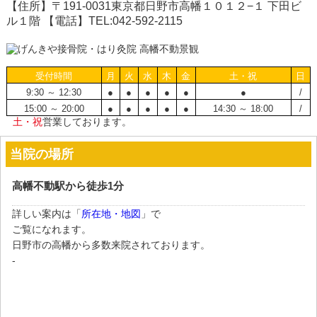
【住所】〒191-0031東京都日野市高幡１０１２−１ 下田ビ
ル１階 【電話】TEL:042-592-2115
受付時間
月
火
水
木
金
土・祝
日
9:30 ～ 12:30
●
●
●
●
●
●
/
15:00 ～ 20:00
●
●
●
●
●
14:30 ～ 18:00
/
土・祝
営業しております。
当院の場所
高幡不動駅から徒歩1分
詳しい案内は「
所在地・地図
」で
ご覧になれます。
日野市の高幡から多数来院されております。
-