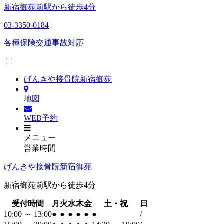
新宿御苑前駅から徒歩4分
03-3350-0184
各種保険
交通事故対応
げんきや接骨院新宿御苑
地図
WEB予約
メニュー
営業時間
げんきや接骨院新宿御苑
新宿御苑前駅から徒歩4分
受付時間
月
火
水
木
金
土・祝
日
10:00 ～ 13:00
●
●
●
●
●
●
/