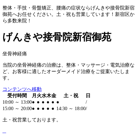
整体・手技・骨盤矯正、腰痛の症状ならげんきや接骨院新宿
御苑へお任せください。土・祝も営業しています！新宿区か
ら多数来院！
げんきや接骨院新宿御苑
坐骨神経痛
当院の坐骨神経痛の治療は、整体・マッサージ・電気治療な
ど、お客様に適したオーダーメイド治療をご提案いたしま
す。
コンテンツへ移動
受付時間
月
火
水
木
金
土・祝
日
10:00 ～ 13:00
●
●
●
●
●
●
/
15:00 ～ 20:00
●
●
●
●
●
14:30 ～ 18:00
/
土・祝
営業しております。