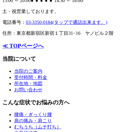
15:00 ～ 20:00
●
●
●
●
●
14:30 ～ 18:00
/
土・祝
営業しております。
電話番号：
03-3350-0184(タップで通話出来ます。)
住所：
東京都新宿区新宿１丁目31−16 ヤノビル２階
≪ TOPページへ
当院について
当院のご案内
受付時間・料金
所在地・地図
お問い合わせ
こんな症状でお悩みの方へ
腰痛・ぎっくり腰
肩の痛み・肩こり
むちうち（ムチ打ち）