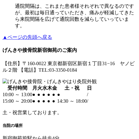
通院間隔は、これまた患者様それぞれで異なるのです
が、最初は毎日通っていただき、痛みが軽減してきた
ら来院間隔を広げて通院回数を減らしていっていま
す。
▲ページの先頭へ戻る
げんきや接骨院新宿御苑のご案内
【住所】〒160-0022 東京都新宿区新宿１丁目31−16 ヤノビ
ル２階 【電話】TEL:03-3350-0184
受付時間
月
火
水
木
金
土・祝
日
10:00 ～ 13:00
●
●
●
●
●
●
/
15:00 ～ 20:00
●
●
●
●
●
14:30 ～ 18:00
/
土・祝
営業しております。
当院の場所
新宿御苑前駅から徒歩4分