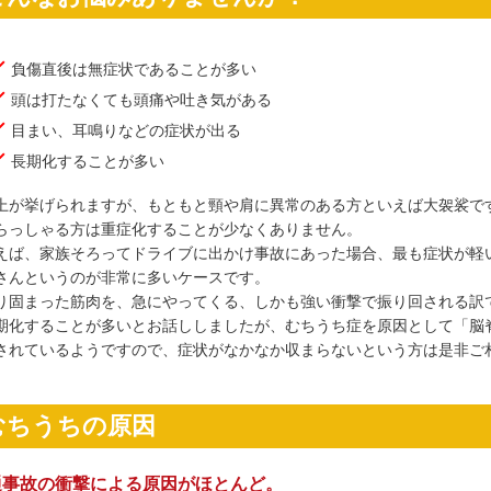
負傷直後は無症状であることが多い
頭は打たなくても頭痛や吐き気がある
目まい、耳鳴りなどの症状が出る
長期化することが多い
上が挙げられますが、もともと頸や肩に異常のある方といえば大袈裟で
らっしゃる方は重症化することが少なくありません。
えば、家族そろってドライブに出かけ事故にあった場合、最も症状が軽
さんというのが非常に多いケースです。
り固まった筋肉を、急にやってくる、しかも強い衝撃で振り回される訳
期化することが多いとお話ししましたが、むちうち症を原因として「脳
されているようですので、症状がなかなか収まらないという方は是非ご
むちうちの原因
通事故の衝撃による原因がほとんど。