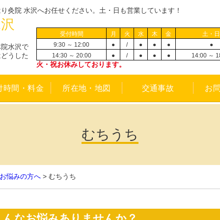
り灸院 水沢へお任せください。土・日も営業しています！
水沢
受付時間
月
火
水
木
金
土・
9:30 ～ 12:00
●
/
●
●
●
●
体院水沢で
はどうした
14:30 ～ 20:00
●
/
●
●
●
14:00 ～ 1
。
火・祝お休みしております。
付時間・料金
所在地・地図
交通事故
お
むちうち
お悩みの方へ
>
むちうち
こんなお悩みありませんか？