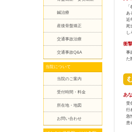
「
鍼治療
あ
近
産後骨盤矯正
死
し
交通事故治療
衝
事
交通事故Q&A
た
当院について
当院のご案内
受付時間・料金
あ
受
所在地・地図
行
急
お問い合わせ
患