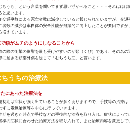
むちうち」という言葉を聞いてまず思い浮かべること・・・それはほぼ
ると思います。
年交通事故による死亡者数は減少していると報じられていますが、交通
亡者数の減少は車自体の安全性能が飛躍的に向上したことが要因ですが
ろ増えています。
撃で頸がムチのようにしなることから
故の際の衝撃の影響を最も受けやすいのが頸（くび）であり、その名の
際に起きる頸部外傷を総じて「むちうち症」と言います。
むちうちの治療法
なたにあった治療法を
傷初期は症状が強く出ていることが多くありますので、手技等の治療は
わずに電気治療等を中心に行っていきます。
性期を過ぎた時点で手技などの手技的な治療を取り入れ、症状によって
者様の症状に合わせた治療方法を取り入れて、また治療内容を変更して