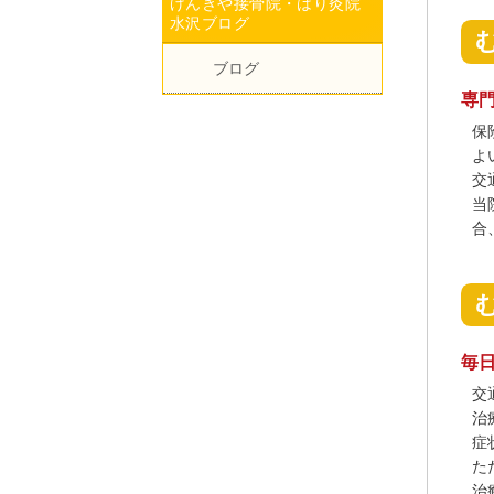
げんきや接骨院・はり灸院
水沢ブログ
ブログ
専
保
よ
交
当
合
毎
交
治
症
た
治