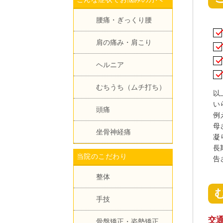
腰痛・ぎっくり腰
肩の痛み・肩こり
ヘルニア
むちうち（ムチ打ち）
以
い
頭痛
例
母
坐骨神経痛
凝
長
当院のこだわり
告
整体
手技
交
骨盤矯正・姿勢矯正