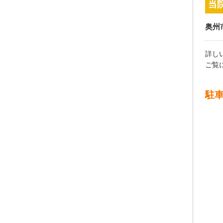
当
奥州
詳し
ご覧
駐