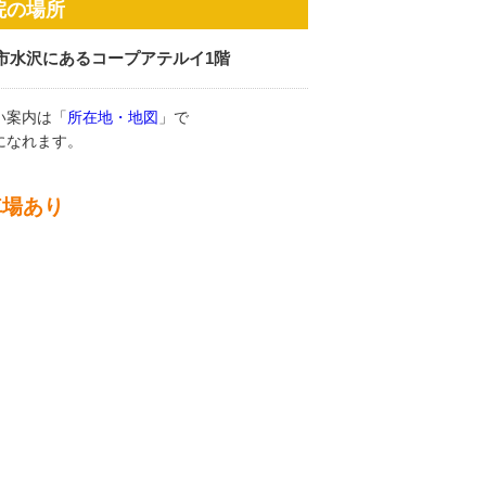
院の場所
市水沢にあるコープアテルイ1階
い案内は「
所在地・地図
」で
になれます。
車場あり