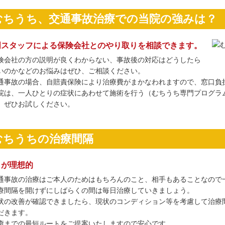
むちうち、交通事故治療での当院の強みは？
門スタッフによる保険会社とのやり取りを相談できます。
険会社の方の説明が良くわからない、事故後の対応はどうしたら
いのかなどのお悩みはぜひ、ご相談ください。
通事故の場合、自賠責保険により治療費がまかなわれますので、窓口負
院は、一人ひとりの症状にあわせて施術を行う（むちうち専門プログラ
、ぜひお試しください。
むちうちの治療間隔
日が理想的
通事故の治療はご本人のためはもちろんのこと、相手もあることなので
療間隔を開けずにしばらくの間は毎日治療していきましょう。
状の改善が確認できましたら、現状のコンディション等を考慮して治療
だきます。
癒までの最短ルートをご提案いたしますので安心です。