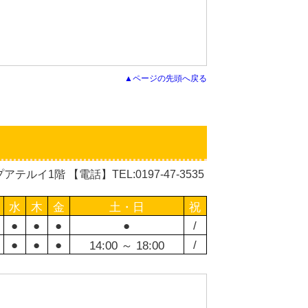
▲ページの先頭へ戻る
イ1階 【電話】TEL:0197-47-3535
水
木
金
土・日
祝
●
●
●
●
/
●
●
●
/
14:00 ～ 18:00