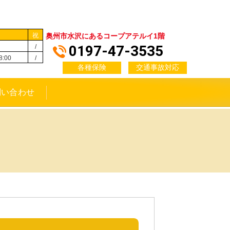
日
祝
奥州市水沢にあるコープアテルイ1階
0197-47-3535
/
8:00
/
各種保険
交通事故対応
問い合わせ