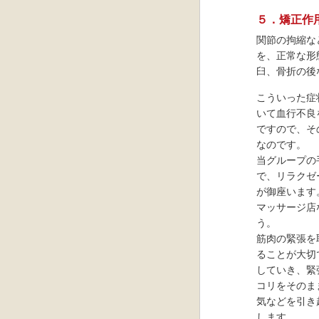
５．矯正作
関節の拘縮な
を、正常な形
臼、骨折の後
こういった症
いて血行不良
ですので、そ
なのです。
当グループの
で、リラクゼ
が御座います
マッサージ店
う。
筋肉の緊張を
ることが大切
していき、緊
コリをそのま
気などを引き
します。