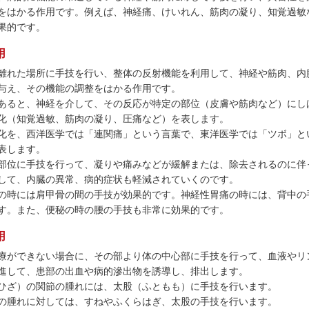
をはかる作用です。例えば、神経痛、けいれん、筋肉の凝り、知覚過敏
果的です。
用
離れた場所に手技を行い、整体の反射機能を利用して、神経や筋肉、内
与え、その機能の調整をはかる作用です。
あると、神経を介して、その反応が特定の部位（皮膚や筋肉など）にし
化（知覚過敏、筋肉の凝り、圧痛など）を表します。
化を、西洋医学では「連関痛」という言葉で、東洋医学では「ツボ」と
表します。
部位に手技を行って、凝りや痛みなどが緩解または、除去されるのに伴
して、内臓の異常、病的症状も軽減されていくのです。
の時には肩甲骨の間の手技が効果的です。神経性胃痛の時には、背中の
す。また、便秘の時の腰の手技も非常に効果的です。
用
療ができない場合に、その部より体の中心部に手技を行って、血液やリ
進して、患部の出血や病的滲出物を誘導し、排出します。
ひざ）の関節の腫れには、太股（ふともも）に手技を行います。
の腫れに対しては、すねやふくらはぎ、太股の手技を行います。