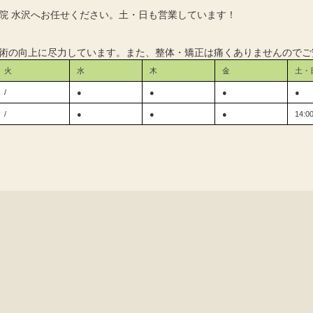
院 水沢へお任せください。土・日も営業しています！
術の向上に尽力しています。また、整体・矯正は痛くありませんのでご
火
水
木
金
土・
/
●
●
●
●
/
●
●
●
14:0