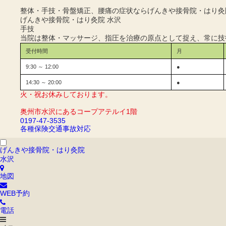
整体・手技・骨盤矯正、腰痛の症状ならげんきや接骨院・はり灸
げんきや接骨院・はり灸院 水沢
手技
当院は整体・マッサージ、指圧を治療の原点として捉え、常に技
受付時間
月
9:30 ～ 12:00
●
14:30 ～ 20:00
●
火・祝お休みしております。
奥州市水沢にあるコープアテルイ1階
0197-47-3535
各種保険
交通事故対応
げんきや接骨院・はり灸院
水沢
地図
WEB予約
電話