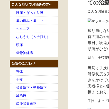
ての治
こんな症状でお悩みの方へ
こんなお悩み
腰痛・ぎっくり腰
肩の痛み・肩こり
ヘルニア
振り向けな
首の痛みや
むちうち（ムチ打ち）
毎日、寝違
頭痛
頭痛がひど
坐骨神経痛
日々、手技技
当院のこだわり
当院は手技
整体
研修制度を
手技
きをかけて
患者様との
骨盤矯正・姿勢矯正
捉えており
鍼治療
手技によって
産後骨盤矯正