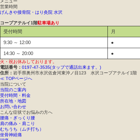
メニュー
営業時間
げんきや接骨院・はり灸院 水沢
コープアテルイ1階
駐車場あり
受付時間
月
9:30 ～ 12:00
●
14:30 ～ 20:00
●
火・祝お休みしております。
電話番号：
0197-47-3535(タップで通話出来ます。)
住所：
岩手県奥州市水沢佐倉河東沖ノ目123 水沢コープアテルイ1階
≪ TOPページへ
当院について
当院のご案内
受付時間・料金
所在地・地図
お問い合わせ
こんな症状でお悩みの方へ
腰痛・ぎっくり腰
肩の痛み・肩こり
むちうち（ムチ打ち）
坐骨神経痛