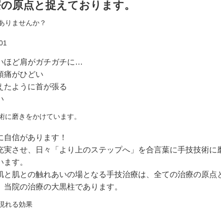
療の原点と捉えております。
ありませんか？
いほど肩がガチガチに…
頭痛がひどい
えたように首が張る
い
術に磨きをかけています。
に自信があります！
充実させ、日々「より上のステップへ」を合言葉に手技技術に
います。
肌と肌との触れあいの場となる手技治療は、全ての治療の原点
、当院の治療の大黒柱であります。
現れる効果