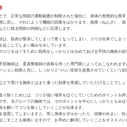
用
どで、正常な関節の運動範囲が制限された場合に、身体の形態的な異常
態に戻し、それによって機能の回復をはかります。捻挫（ねんざ）、脱
などに残る関節の拘縮などに応用します。
状は、筋肉が緊張してしまって硬くなってしまい、コリが出来てしまっ
を起こしてしまい痛みを出しています。
のコリをほぐすために筋肉をしっかりとゆるめてあげる手技の施術が必
手技施術は、柔道整復師の資格を持った専門家によっておこなわれます
ーション効果と共に、しっかりとつらい症状を改善させていくという効
。
などで受ける施術とはまた違った効果を実感していただけることでしょ
取り除くためには、コリが強い場所をほぐしていくためのポイントを抑
です。当グループの施術では、そのポイントを中心にしっかりともみほ
張を解いてコリを無くしていくことが出来ます。
ま放置してしまいますと、常に身体がダルかったり、頭痛やめまい、吐
起こすことも御座いますので、お早めに解消していくことをオススメい