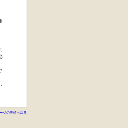
腰
月
。
れ
必
で
い
ージの先頭へ戻る