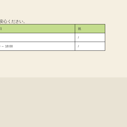
安心ください。
日
祝
/
0 ～ 18:00
/