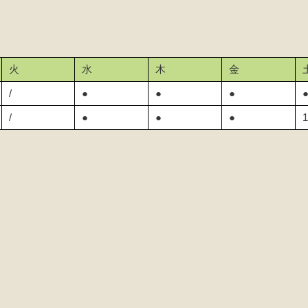
火
水
木
金
/
●
●
●
/
●
●
●
1