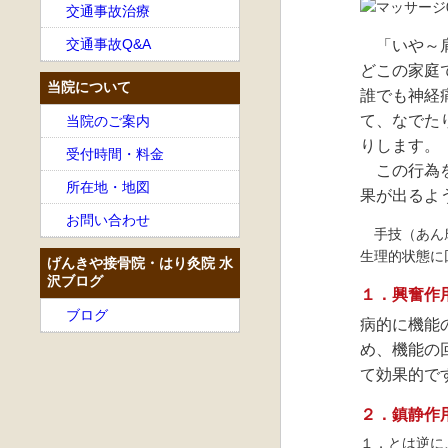
交通事故治療
交通事故Q&A
「いや～肩
どこの家庭
当院について
誰でも神経
て、なでた
当院のご案内
りします。
受付時間・料金
この行為を
所在地・地図
果が出るよ
お問い合わせ
手技（あん摩
生理的状態に
げんきや接骨院・はり灸院 水
沢ブログ
１．興奮作
ブログ
病的に機能
め、機能の
て効果的で
２．鎮静作
１．とは逆に