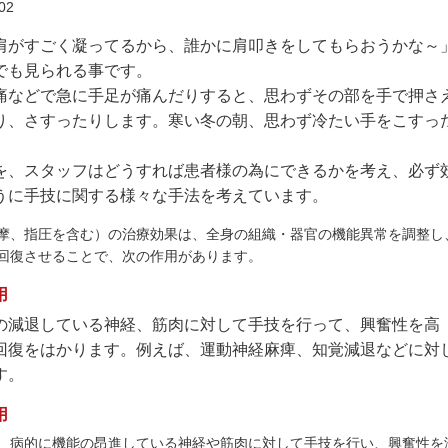
がすごく凝ってるから、誰かに肩叩きをしてもらおうかな～
でも見られる事です。
痛などで急に手足が痛んだりすると、思わずその部を手で押さ
り、さすったりします。寒い冬の朝、思わず冷たい手をこすっ
、スタッフはどうすれば患者様の為にできるかを考え、必ず
うに手技に関する様々な手法を考えています。
、指圧を含む）の治療効果は、全身の組織・器官の機能異常を調整し
回復させることで、次の作用があります。
用
の減退している神経、筋肉に対して手技を行って、興奮性を高
回復をはかります。例えば、運動神経麻痺、知覚減退などに対
す。
用
、病的に機能の昂進している神経や筋肉に対して手技を行い、興奮性を