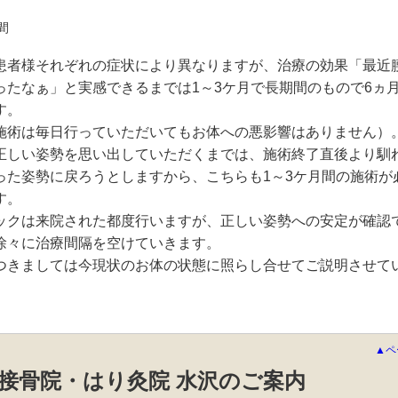
間
患者様それぞれの症状により異なりますが、治療の効果「最近
ったなぁ」と実感できるまでは1～3ケ月で長期間のもので6ヵ
す。
施術は毎日行っていただいてもお体への悪影響はありません）
正しい姿勢を思い出していただくまでは、施術終了直後より馴
った姿勢に戻ろうとしますから、こちらも1～3ケ月間の施術が
す。
ックは来院された都度行いますが、正しい姿勢への安定が確認
徐々に治療間隔を空けていきます。
つきましては今現状のお体の状態に照らし合せてご説明させて
。
▲ペ
接骨院・はり灸院 水沢のご案内