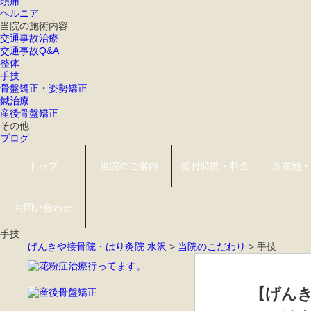
頭痛
ヘルニア
当院の施術内容
交通事故治療
交通事故Q&A
整体
手技
骨盤矯正・姿勢矯正
鍼治療
産後骨盤矯正
その他
ブログ
トップ
当院のご案内
受付時間・料金
所在地・
お問い合わせ
手技
げんきや接骨院・はり灸院 水沢
>
当院のこだわり
>
手技
【げんき