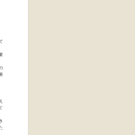
て
要
の
果
え
ぐ
き
た