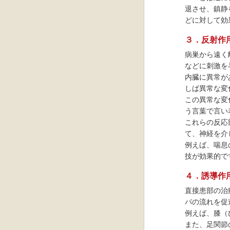
退させ、鎮静
どに対して効
３．反射作
病巣から遠く
などに刺激を
内臓に異常が
しば異常な変
この異常な変
う言葉で言い
これらの反応
て、神経を介
例えば、喘息
技が効果的で
４．誘導作
直接患部の治
パの流れを促
例えば、膝（
また、足関節