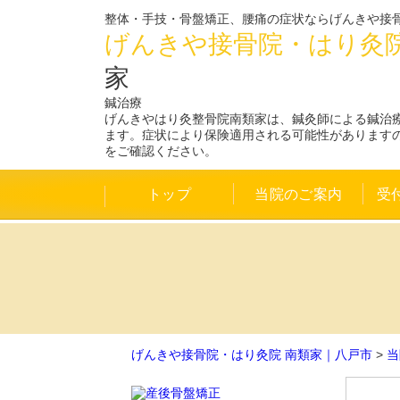
整体・手技・骨盤矯正、腰痛の症状ならげんきや接骨
げんきや接骨院・はり灸
家
鍼治療
げんきやはり灸整骨院南類家は、鍼灸師による鍼治
ます。症状により保険適用される可能性があります
をご確認ください。
トップ
当院のご案内
受
げんきや接骨院・はり灸院 南類家｜八戸市
>
当