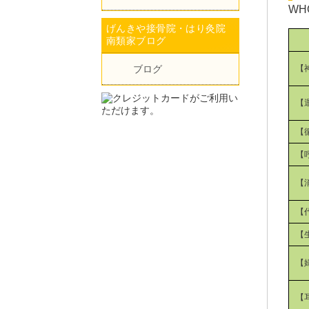
W
げんきや接骨院・はり灸院
南類家ブログ
【
ブログ
【
【
【
【
【
【
【
【