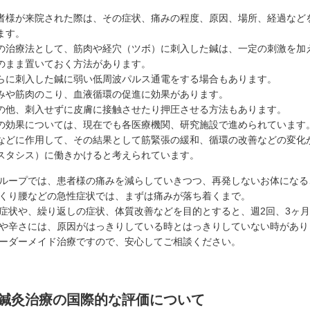
者様が来院された際は、その症状、痛みの程度、原因、場所、経過など
ます。
の治療法として、筋肉や経穴（ツボ）に刺入した鍼は、一定の刺激を加え
のまま置いておく方法があります。
らに刺入した鍼に弱い低周波パルス通電をする場合もあります。
みや筋肉のこり、血液循環の促進に効果があります。
の他、刺入せずに皮膚に接触させたり押圧させる方法もあります。
の効果については、現在でも各医療機関、研究施設で進められています
などに作用して、その結果として筋緊張の緩和、循環の改善などの変化
スタシス）に働きかけると考えられています。
ループでは、患者様の痛みを減らしていきつつ、再発しないお体になる
くり腰などの急性症状では、まずは痛みが落ち着くまで。
症状や、繰り返しの症状、体質改善などを目的とすると、週2回、3ヶ
や辛さには、原因がはっきりしている時とはっきりしていない時があり
ーダーメイド治療ですので、安心してご相談ください。
鍼灸治療の国際的な評価について