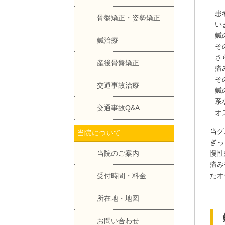
患
骨盤矯正・姿勢矯正
い
鍼
鍼治療
そ
さ
産後骨盤矯正
痛
そ
交通事故治療
鍼
系
交通事故Q&A
オ
当グ
当院について
ぎっ
慢性
当院のご案内
痛み
たオ
受付時間・料金
所在地・地図
お問い合わせ