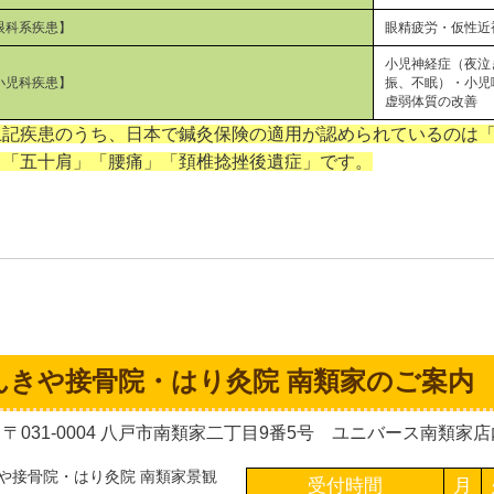
眼科系疾患】
眼精疲労・仮性近
小児神経症（夜泣
小児科疾患】
振、不眠）・小児
虚弱体質の改善
上記疾患のうち、日本で鍼灸保険の適用が認められているのは
」「五十肩」「腰痛」「頚椎捻挫後遺症」です。
んきや接骨院・はり灸院 南類家のご案内
〒031-0004 八戸市南類家二丁目9番5号 ユニバース南類家店内 【電
受付時間
月