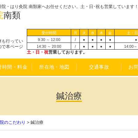
院・はり灸院 南類家へお任せください。土・日･祝も営業しています
院
南類
受付時間
月
火
水
木
金
土・日
9:30 ～ 12:00
/
●
●
●
●
●
療も行ってい
ので本ページ
14:30 ～ 20:00
/
●
●
●
●
14:00～ 
土・日・祝
営業しております。
付時間・料金
所在地・地図
交通事故
お
鍼治療
院のこだわり
>
鍼治療