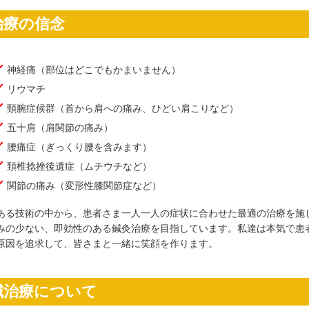
治療の信念
神経痛（部位はどこでもかまいません）
リウマチ
頸腕症候群（首から肩への痛み、ひどい肩こりなど）
五十肩（肩関節の痛み）
腰痛症（ぎっくり腰を含みます）
頚椎捻挫後遺症（ムチウチなど）
関節の痛み（変形性膝関節症など）
ある技術の中から、患者さま一人一人の症状に合わせた最適の治療を施
みの少ない、即効性のある鍼灸治療を目指しています。私達は本気で患
原因を追求して、皆さまと一緒に笑顔を作ります。
鍼治療について