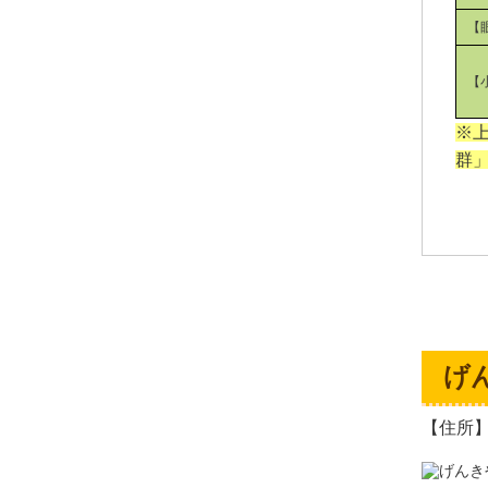
【
【
※
群
げ
【住所】