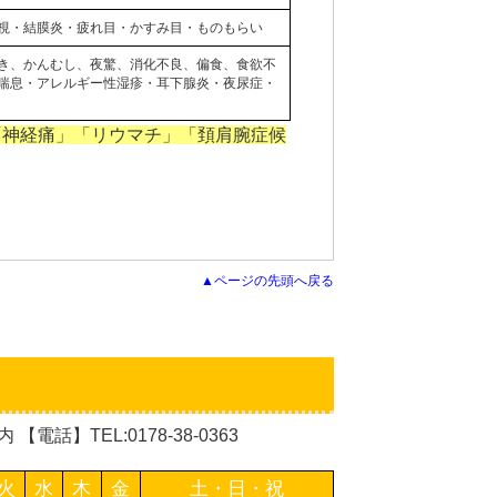
視・結膜炎・疲れ目・かすみ目・ものもらい
き、かんむし、夜驚、消化不良、偏食、食欲不
喘息・アレルギー性湿疹・耳下腺炎・夜尿症・
「神経痛」「リウマチ」「頚肩腕症候
▲ページの先頭へ戻る
話】TEL:0178-38-0363
火
水
木
金
土・日・祝