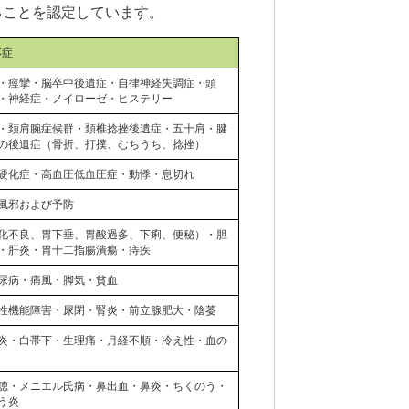
ることを認定しています。
応症
・痙攣・脳卒中後遺症・自律神経失調症・頭
・神経症・ノイローゼ・ヒステリー
・頚肩腕症候群・頚椎捻挫後遺症・五十肩・腱
の後遺症（骨折、打撲、むちうち、捻挫）
硬化症・高血圧低血圧症・動悸・息切れ
風邪および予防
化不良、胃下垂、胃酸過多、下痢、便秘）・胆
・肝炎・胃十二指腸潰瘍・痔疾
尿病・痛風・脚気・貧血
性機能障害・尿閉・腎炎・前立腺肥大・陰萎
炎・白帯下・生理痛・月経不順・冷え性・血の
聴・メニエル氏病・鼻出血・鼻炎・ちくのう・
う炎