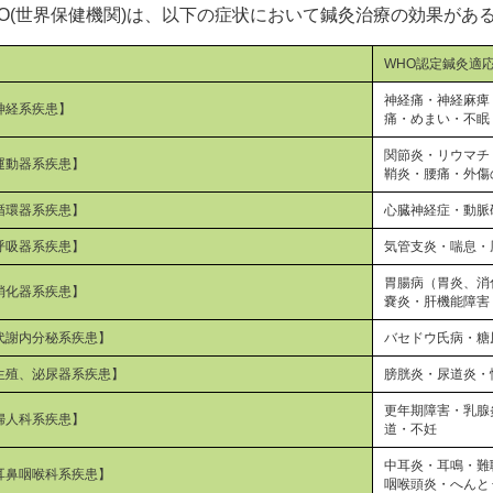
HO(世界保健機関)は、以下の症状において鍼灸治療の効果があ
WHO認定鍼灸適
神経痛・神経麻痺
神経系疾患】
痛・めまい・不眠
関節炎・リウマチ
運動器系疾患】
鞘炎・腰痛・外傷
循環器系疾患】
心臓神経症・動脈
呼吸器系疾患】
気管支炎・喘息・
胃腸病（胃炎、消
消化器系疾患】
嚢炎・肝機能障害
代謝内分秘系疾患】
バセドウ氏病・糖
生殖、泌尿器系疾患】
膀胱炎・尿道炎・
更年期障害・乳腺
婦人科系疾患】
道・不妊
中耳炎・耳鳴・難
耳鼻咽喉科系疾患】
咽喉頭炎・へんと