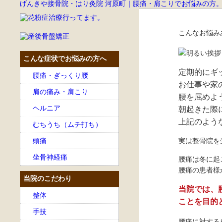
げんきや接骨院・はり灸院 河原町｜腰痛・肩こりでお悩みの方
こんなお悩み
こんな症状でお悩みの方へ
定期的にギ
腰痛・ぎっくり腰
お仕事や家
肩の痛み・肩こり
腰を屈めよ
ヘルニア
朝起きた際
上記のよう
むちうち（ムチ打ち）
頭痛
実は整骨院を
坐骨神経痛
腰痛は冬に起
腰痛の患者様
当院のこだわり
当院では、
整体
ことを目的
手技
腰痛に対する