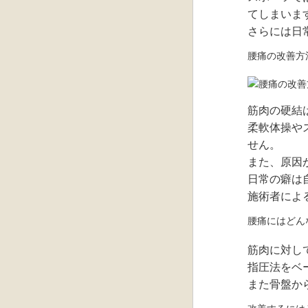
てしまいま
さらには日
腰痛の改善方
筋肉の硬結
柔軟体操や
せん。
また、原因
日常の癖は
施術者によ
腰痛にはどん
筋肉に対し
指圧法をベ
また骨盤か