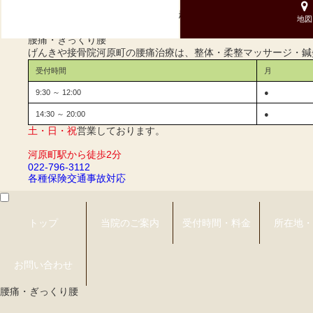
げんきや接骨院・はり灸院
整体・手技・骨盤矯正、腰痛の症状ならげんきや接骨院・はり灸
河原町
地図
げんきや接骨院・はり灸院 河原町
腰痛・ぎっくり腰
げんきや接骨院河原町の腰痛治療は、整体・柔整マッサージ・鍼
受付時間
月
9:30 ～ 12:00
●
14:30 ～ 20:00
●
土・日・祝
営業しております。
河原町駅から徒歩2分
022-796-3112
各種保険
交通事故対応
トップ
当院のご案内
受付時間・料金
所在地・
お問い合わせ
腰痛・ぎっくり腰