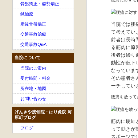
骨盤矯正・姿勢矯正
鍼治療
産後骨盤矯正
当院では腰
て考えてい
交通事故治療
前者は長時
交通事故Q&A
る筋肉に原
後者は繰り
当院について
動性が低下
当院のご案内
なっていま
その患者さ
受付時間・料金
ーチしてい
所在地・地図
腰痛を放って
お問い合わせ
げんきや接骨院・はり灸院 河
原町ブログ
筋肉に硬結
ブログ
って動きが
スポーツで