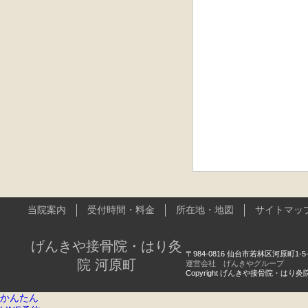
当院案内
受付時間・料金
所在地・地図
サイトマッ
げんきや接骨院・はり灸
〒984-0816 仙台市若林区河原町1-5-
院 河原町
運営会社 げんきやグループ
Copyright げんきや接骨院・はり灸院 河原町
かんたん