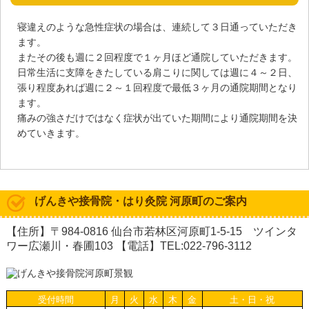
寝違えのような急性症状の場合は、連続して３日通っていただき
ます。
またその後も週に２回程度で１ヶ月ほど通院していただきます。
日常生活に支障をきたしている肩こりに関しては週に４～２日、
張り程度あれば週に２～１回程度で最低３ヶ月の通院期間となり
ます。
痛みの強さだけではなく症状が出ていた期間により通院期間を決
めていきます。
げんきや接骨院・はり灸院 河原町のご案内
【住所】〒984-0816 仙台市若林区河原町1-5-15 ツインタ
ワー広瀬川・春圃103 【電話】TEL:022-796-3112
受付時間
月
火
水
木
金
土・日・祝