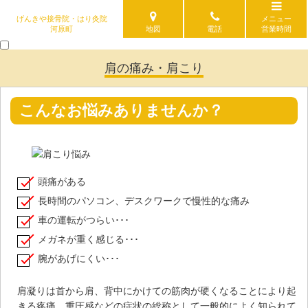
げんきや接骨院・はり灸院
メニュー
河原町
地図
電話
営業時間
肩の痛み・肩こり
こんなお悩みありませんか？
頭痛がある
長時間のパソコン、デスクワークで慢性的な痛み
車の運転がつらい･･･
メガネが重く感じる･･･
腕があげにくい･･･
肩凝りは首から肩、背中にかけての筋肉が硬くなることにより起
きる疼痛、重圧感などの症状の総称として一般的によく知られて