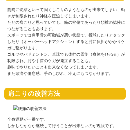
筋肉に硬結といって固くしこりのようなものが出来てしまい、動
きが制限されたり神経を圧迫してしまいます。
ただの肩こりと思っていても、筋の挫傷であったり頚椎の捻挫に
つながることもあります。
スポーツでは肩甲骨の可動域が悪い状態で、投球したりアタック
したり（オーバーヘッドアクション）すると肘に負担がかかりケ
ガに繋がります。
ゴルフやバドミントン、卓球でも体幹の回旋（身体をひねる）が
制限され、肘や手首のケガが発症することも。
趣味でやりたいことも出来なくなってしまいます。
また頭痛や倦怠感、手のしびれ、冷えにもつながります。
肩こりの改善方法
全身運動が一番です。
しかしなかなか継続して行うことが出来ないのが現状です。