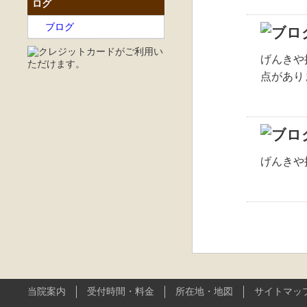
ログ
ブログ
げんきや
点があり
げんきや
当院案内
受付時間・料金
所在地・地図
サイトマッ