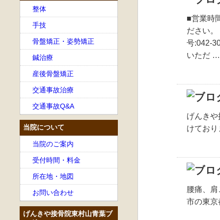
整体
■営業時
手技
ださい。
骨盤矯正・姿勢矯正
号:042
いただ 
鍼治療
産後骨盤矯正
交通事故治療
交通事故Q&A
げんきや
当院について
けており
当院のご案内
受付時間・料金
所在地・地図
腰痛、肩
お問い合わせ
市の東京
げんきや接骨院東村山青葉ブ