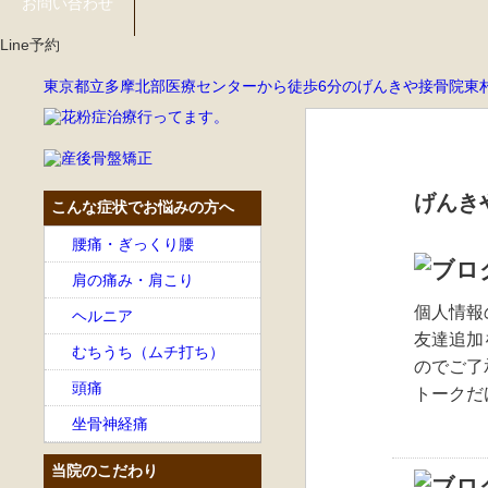
お問い合わせ
Line予約
東京都立多摩北部医療センターから徒歩6分のげんきや接骨院東
げんき
こんな症状でお悩みの方へ
腰痛・ぎっくり腰
肩の痛み・肩こり
個人情報
ヘルニア
友達追加
むちうち（ムチ打ち）
のでご了
頭痛
トークだ
坐骨神経痛
当院のこだわり