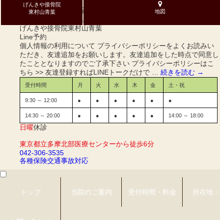
げんきや接骨院
整体・手技・骨盤矯正、腰痛の症状ならげんきや接骨院東村山青
地図
東村山青葉
葉へお任せください。土曜日も営業しています！
げんきや接骨院
東村山青葉
Line予約
個人情報の利用について プライバシーポリシーをよくお読みい
ただき、友達追加をお願いします。友達追加をした時点で同意し
たこととなりますのでご了承下さい プライバシーポリシーはこ
ちら >> 友達登録すればLINEトークだけで …
続きを読む
→
受付時間
月
火
水
木
金
土・祝
9:30 ～ 12:00
●
●
●
●
●
●
14:30 ～ 20:00
●
●
●
●
●
14:00 ～ 18:00
日曜
休診
東京都立多摩北部医療センターから徒歩6分
042-306-3535
各種保険
交通事故対応
トップ
当院のご案内
受付時間・料金
所在地・