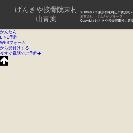
げんきや接骨院東村
〒189-0002 東京都東村山市青葉町2-44-
運営会社 げんきやグループ
山青葉
Copyright げんきや接骨院東村山青葉 All 
かんたん
LINE予約
WEBフォーム
から受付けする
今すぐ電話でご予約